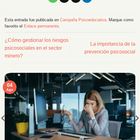
Esta entrada fue publicada en
Campaña Psicoeducativa
. Marque como
favorito el
Enlace permanente
.
¿Cómo gestionar los riesgos
La importancia de la
psicosociales en el sector
prevención psicosocial
minero?
04
Ago