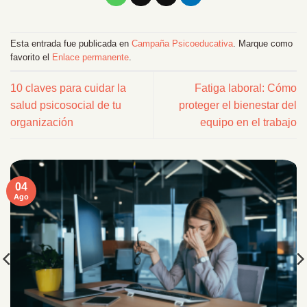
Esta entrada fue publicada en
Campaña Psicoeducativa
. Marque como
favorito el
Enlace permanente
.
10 claves para cuidar la
Fatiga laboral: Cómo
salud psicosocial de tu
proteger el bienestar del
organización
equipo en el trabajo
04
Ago