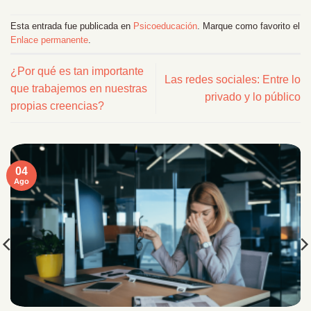
Esta entrada fue publicada en
Psicoeducación
. Marque como favorito el
Enlace permanente
.
¿Por qué es tan importante
Las redes sociales: Entre lo
que trabajemos en nuestras
privado y lo público
propias creencias?
04
Ago