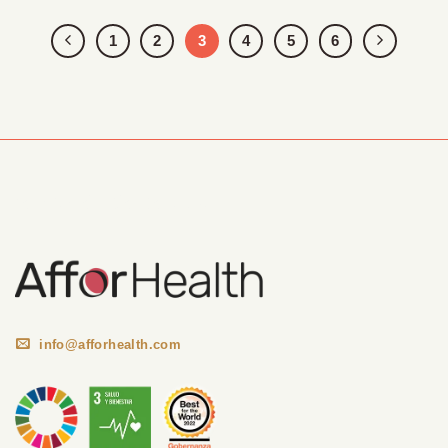
1
2
3
4
5
6
Información Corporativa
info@afforhealth.com